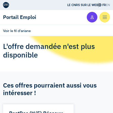
Aller au contenu
LE CNRS SUR LE WEB
FR
EN
Portail Emploi
Men
Voir le fil d'ariane
L'offre demandée n'est plus
disponible
Ces offres pourraient aussi vous
intéresser !