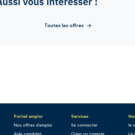
aussi vous intéresser !
Toutes les offres
Portail emploi
Services
Nos
Nos offres d’emploi
Se connecter
le 
Aide candidat
Créer un compte
Le 