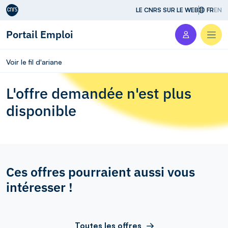
Aller au contenu
LE CNRS SUR LE WEB
FR
EN
Portail Emploi
Men
Voir le fil d'ariane
L'offre demandée n'est plus
disponible
Ces offres pourraient aussi vous
intéresser !
Toutes les offres