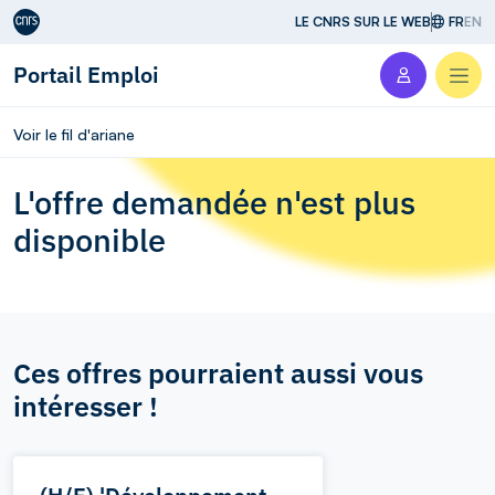
Aller au contenu
LE CNRS SUR LE WEB
FR
EN
Portail Emploi
Men
Voir le fil d'ariane
L'offre demandée n'est plus
disponible
Ces offres pourraient aussi vous
intéresser !