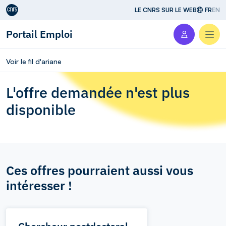
Aller au contenu
LE CNRS SUR LE WEB
FR
EN
Portail Emploi
Men
Voir le fil d'ariane
L'offre demandée n'est plus
disponible
Ces offres pourraient aussi vous
intéresser !