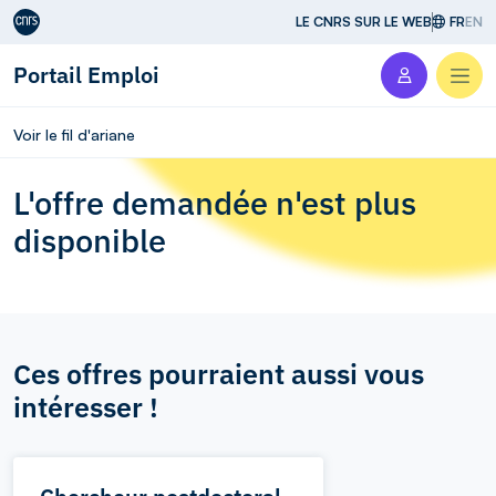
Aller au contenu
LE CNRS SUR LE WEB
FR
EN
Portail Emploi
Men
Voir le fil d'ariane
L'offre demandée n'est plus
disponible
Ces offres pourraient aussi vous
intéresser !