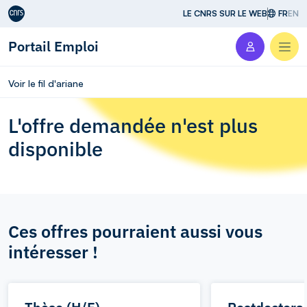
Aller au contenu
LE CNRS SUR LE WEB
FR
EN
Portail Emploi
Men
Voir le fil d'ariane
L'offre demandée n'est plus
disponible
Ces offres pourraient aussi vous
intéresser !