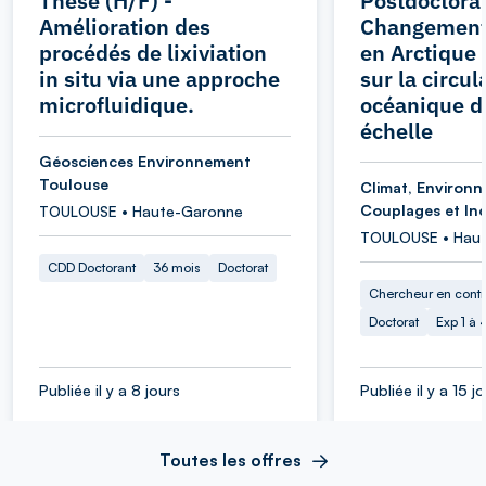
Thèse (H/F) -
Postdoctoran
Amélioration des
Changement
procédés de lixiviation
en Arctique 
in situ via une approche
sur la circul
microfluidique.
océanique d
échelle
Géosciences Environnement
Toulouse
Climat, Environ
Couplages et Inc
TOULOUSE • Haute-Garonne
TOULOUSE • Hau
CDD Doctorant
36 mois
Doctorat
Chercheur en cont
Doctorat
Exp 1 à
Publiée il y a 8 jours
Publiée il y a 15 j
Toutes les offres