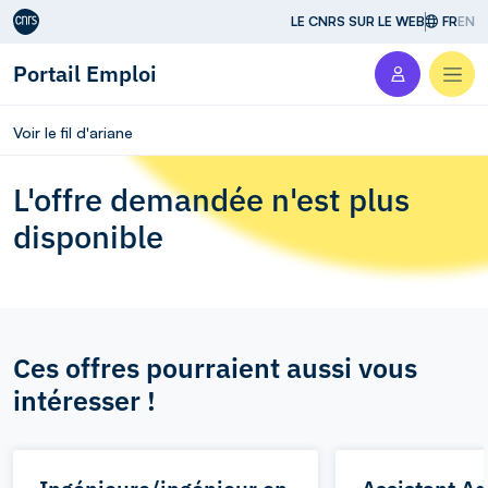
Aller au contenu
LE CNRS SUR LE WEB
FR
EN
Portail Emploi
Men
Voir le fil d'ariane
L'offre demandée n'est plus
disponible
Ces offres pourraient aussi vous
intéresser !