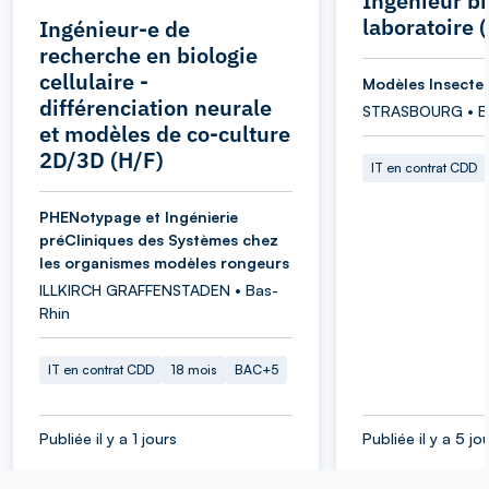
Ingénieur bi
laboratoire
Ingénieur-e de
recherche en biologie
cellulaire -
Modèles Insecte
différenciation neurale
STRASBOURG • B
et modèles de co-culture
2D/3D (H/F)
IT en contrat CDD
PHENotypage et Ingénierie
préCliniques des Systèmes chez
les organismes modèles rongeurs
ILLKIRCH GRAFFENSTADEN • Bas-
Rhin
IT en contrat CDD
18 mois
BAC+5
Publiée il y a 1 jours
Publiée il y a 5 jo