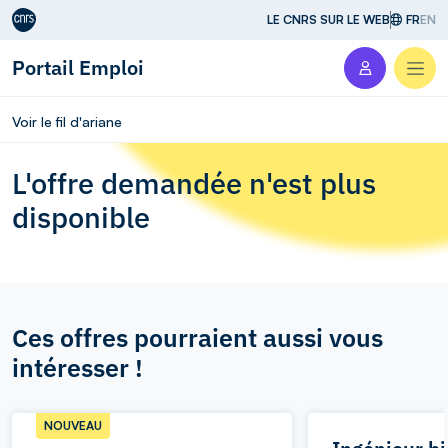
Aller au contenu
LE CNRS SUR LE WEB
FR
EN
Portail Emploi
Men
Voir le fil d'ariane
L'offre demandée n'est plus
disponible
Ces offres pourraient aussi vous
intéresser !
NOUVEAU