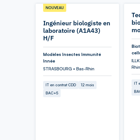
NOUVEAU
Te
bio
Ingénieur biologiste en
mo
laboratoire (A1A43)
H/F
Bio
cell
Modèles Insectes Immunité
ILL
Innée
Rhi
STRASBOURG • Bas-Rhin
IT 
IT en contrat CDD
12 mois
BA
BAC+5