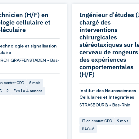
chnicien (H/F) en
Ingénieur d'études (
logie cellulaire et
chargé des
léculaire
interventions
chirurgicales
stéréotaxiques sur l
technologie et signalisation
cerveau de rongeurs
ulaire
des expériences
KIRCH GRAFFENSTADEN • Bas-
comportementales
n
(H/F)
en contrat CDD
5 mois
Institut des Neurosciences
C + 2
Exp 1 à 4 années
Cellulaires et Intégratives
STRASBOURG • Bas-Rhin
IT en contrat CDD
9 mois
BAC+5