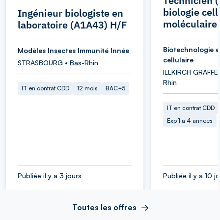
Technicien (
biologie cell
Ingénieur biologiste en
moléculaire
laboratoire (A1A43) H/F
Biotechnologie et
Modèles Insectes Immunité Innée
cellulaire
STRASBOURG • Bas-Rhin
ILLKIRCH GRAFFE
Rhin
IT en contrat CDD
12 mois
BAC+5
IT en contrat CDD
Exp 1 à 4 années
Publiée il y a 3 jours
Publiée il y a 10 j
Toutes les offres