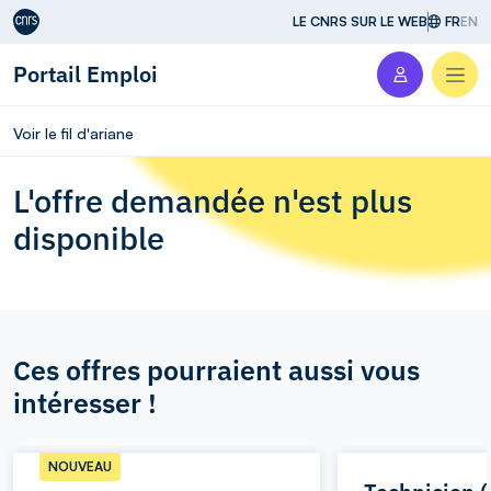
Aller au contenu
LE CNRS SUR LE WEB
FR
EN
Portail Emploi
Men
Voir le fil d'ariane
L'offre demandée n'est plus
disponible
Ces offres pourraient aussi vous
intéresser !
NOUVEAU