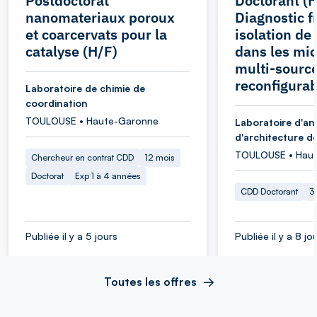
Postdoctorat
Doctorant (H
nanomateriaux poroux
Diagnostic f
et coarcervats pour la
isolation de
catalyse (H/F)
dans les mi
multi-sourc
reconfigurab
Laboratoire de chimie de
coordination
TOULOUSE • Haute-Garonne
Laboratoire d'an
d'architecture d
TOULOUSE • Hau
Chercheur en contrat CDD
12 mois
Doctorat
Exp 1 à 4 années
CDD Doctorant
3
Publiée il y a 5 jours
Publiée il y a 8 jo
Toutes les offres