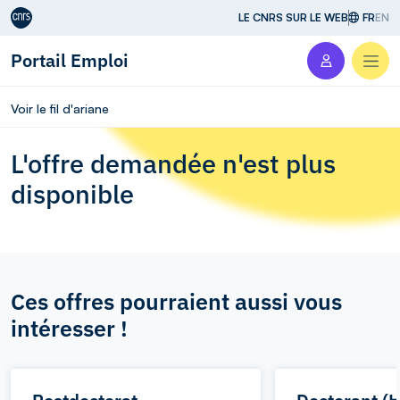
Aller au contenu
LE CNRS SUR LE WEB
FR
EN
Portail Emploi
Men
Voir le fil d'ariane
L'offre demandée n'est plus
disponible
Ces offres pourraient aussi vous
intéresser !