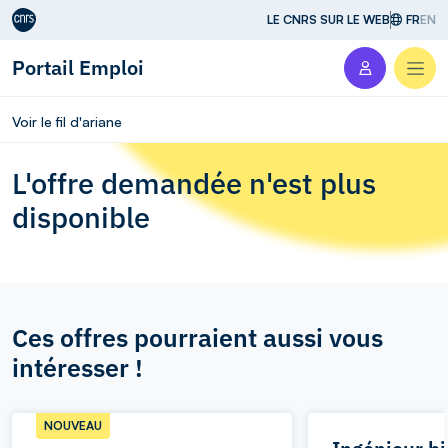
Aller au contenu
LE CNRS SUR LE WEB
FR
EN
Portail Emploi
Men
Voir le fil d'ariane
L'offre demandée n'est plus
disponible
Ces offres pourraient aussi vous
intéresser !
NOUVEAU