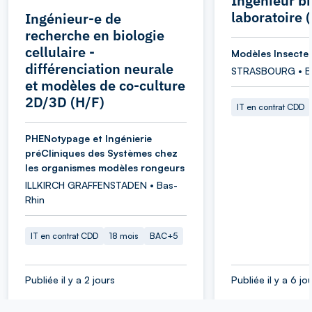
Ingénieur bi
laboratoire
Ingénieur-e de
recherche en biologie
cellulaire -
Modèles Insecte
différenciation neurale
STRASBOURG • B
et modèles de co-culture
2D/3D (H/F)
IT en contrat CDD
PHENotypage et Ingénierie
préCliniques des Systèmes chez
les organismes modèles rongeurs
ILLKIRCH GRAFFENSTADEN • Bas-
Rhin
IT en contrat CDD
18 mois
BAC+5
Publiée il y a 2 jours
Publiée il y a 6 jo