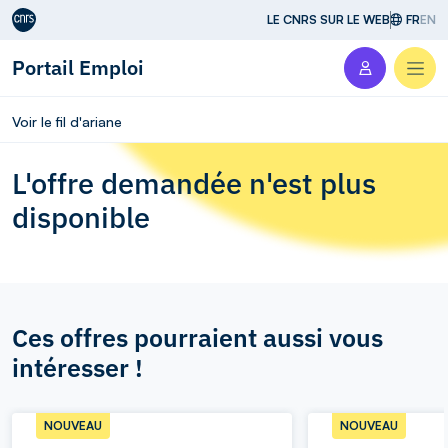
Aller au contenu
LE CNRS SUR LE WEB
FR
EN
Portail Emploi
Men
Voir le fil d'ariane
L'offre demandée n'est plus
disponible
Ces offres pourraient aussi vous
intéresser !
NOUVEAU
NOUVEAU