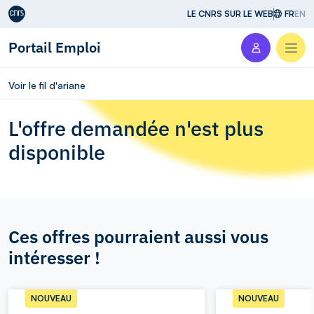
Aller au contenu
LE CNRS SUR LE WEB
FR
EN
Portail Emploi
Men
Voir le fil d'ariane
L'offre demandée n'est plus
disponible
Ces offres pourraient aussi vous
intéresser !
NOUVEAU
NOUVEAU