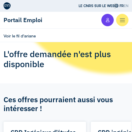
Aller au contenu
LE CNRS SUR LE WEB
FR
EN
Portail Emploi
Men
Voir le fil d'ariane
L'offre demandée n'est plus
disponible
Ces offres pourraient aussi vous
intéresser !