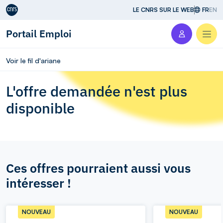
Aller au contenu
LE CNRS SUR LE WEB
FR
EN
Portail Emploi
Men
Voir le fil d'ariane
L'offre demandée n'est plus
disponible
Ces offres pourraient aussi vous
intéresser !
NOUVEAU
NOUVEAU