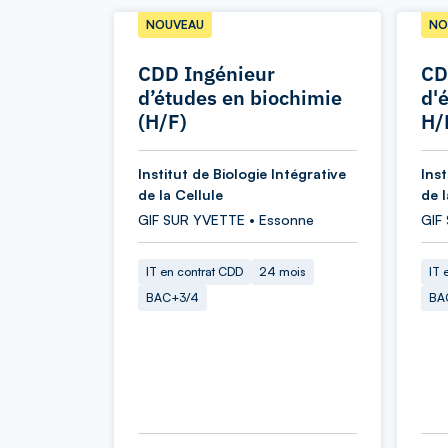
NOUVEAU
NO
CDD Ingénieur
CD
d’études en biochimie
d'
(H/F)
H/
Institut de Biologie Intégrative
Inst
de la Cellule
de l
GIF SUR YVETTE • Essonne
GIF
IT en contrat CDD
24 mois
IT 
BAC+3/4
BA