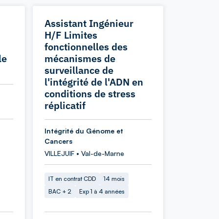
Assistant Ingénieur
H/F Limites
fonctionnelles des
le
mécanismes de
surveillance de
l'intégrité de l'ADN en
conditions de stress
réplicatif
Intégrité du Génome et
Cancers
VILLEJUIF • Val-de-Marne
IT en contrat CDD
14 mois
BAC + 2
Exp 1 à 4 années