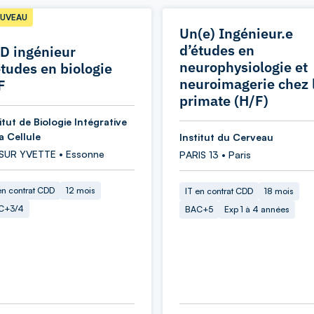
UVEAU
Un(e) Ingénieur.e
d’études en
D ingénieur
neurophysiologie et
études en biologie
neuroimagerie chez 
F
primate (H/F)
itut de Biologie Intégrative
a Cellule
Institut du Cerveau
 SUR YVETTE • Essonne
PARIS 13 • Paris
en contrat CDD
12 mois
IT en contrat CDD
18 mois
C+3/4
BAC+5
Exp 1 à 4 années