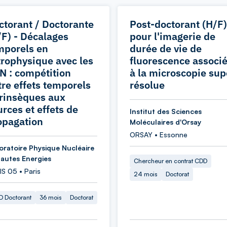
ctorant / Doctorante
Post-doctorant (H/F)
/F) - Décalages
pour l'imagerie de
mporels en
durée de vie de
trophysique avec les
fluorescence associ
N : compétition
à la microscopie sup
tre effets temporels
résolue
trinsèques aux
urces et effets de
Institut des Sciences
opagation
Moléculaires d'Orsay
ORSAY • Essonne
oratoire Physique Nucléaire
Hautes Energies
Chercheur en contrat CDD
S 05 • Paris
24 mois
Doctorat
 Doctorant
36 mois
Doctorat