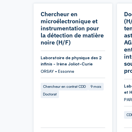
Chercheur en
Do
microélectronique et
(H
instrumentation pour
te
la détection de matière
as
noire (H/F)
AG
en
in
Laboratoire de physique des 2
so
infinis - Irène Joliot-Curie
pr
ORSAY • Essonne
Lab
Chercheur en contrat CDD
9 mois
et 
Doctorat
PARI
CDD