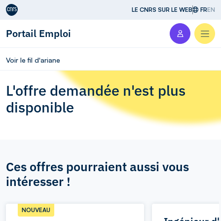
Aller au contenu
LE CNRS SUR LE WEB
FR
EN
Portail Emploi
Men
Voir le fil d'ariane
L'offre demandée n'est plus
disponible
Ces offres pourraient aussi vous
intéresser !
NOUVEAU