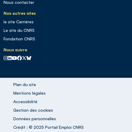
Nous contacter
Nos autres sites
le site Carrières
Le site du CNRS
Fondation CNRS
Nous suivre
CNRS sur Instagram
CNRS sur Linkedin
CNRS sur Youtube
CNRS sur Facebook
CNRS sur X
CNRS sur Blus sky
Plan du site
Mentions légales
Accessibilité
Gestion des cookies
Données personnelles
Crédit : © 2025 Portail Emploi CNRS