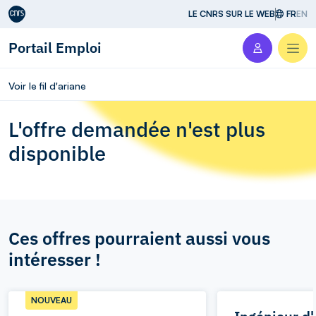
Aller au contenu
LE CNRS SUR LE WEB
FR
EN
Portail Emploi
Men
Voir le fil d'ariane
L'offre demandée n'est plus
disponible
Ces offres pourraient aussi vous
intéresser !
NOUVEAU