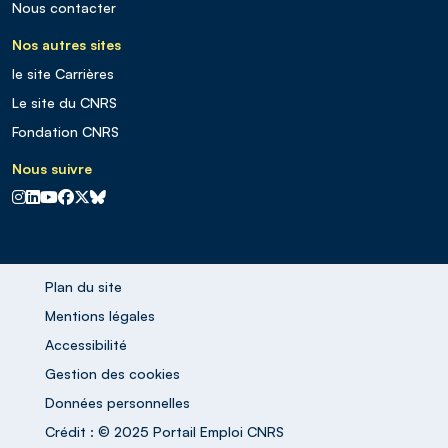
Nous contacter
Nos autres sites
le site Carrières
Le site du CNRS
Fondation CNRS
Nous suivre
CNRS sur Instagram
CNRS sur Linkedin
CNRS sur Youtube
CNRS sur Facebook
CNRS sur X
CNRS sur Blus sky
Plan du site
Mentions légales
Accessibilité
Gestion des cookies
Données personnelles
Crédit : © 2025 Portail Emploi CNRS