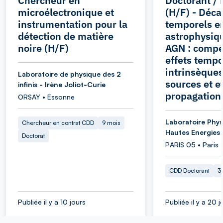
Chercheur en
Doctorant / 
microélectronique et
(H/F) - Déca
instrumentation pour la
temporels e
détection de matière
astrophysiqu
noire (H/F)
AGN : compét
effets tempo
intrinsèque
Laboratoire de physique des 2
sources et e
infinis - Irène Joliot-Curie
propagation
ORSAY • Essonne
Laboratoire Phys
Chercheur en contrat CDD
9 mois
Hautes Energies
Doctorat
PARIS 05 • Paris
CDD Doctorant
3
Publiée il y a 10 jours
Publiée il y a 20 j