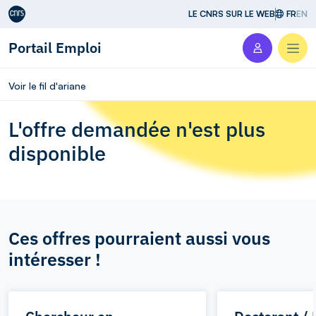
Aller au contenu
LE CNRS SUR LE WEB
FR
EN
Portail Emploi
Men
Voir le fil d'ariane
L'offre demandée n'est plus
disponible
Ces offres pourraient aussi vous
intéresser !