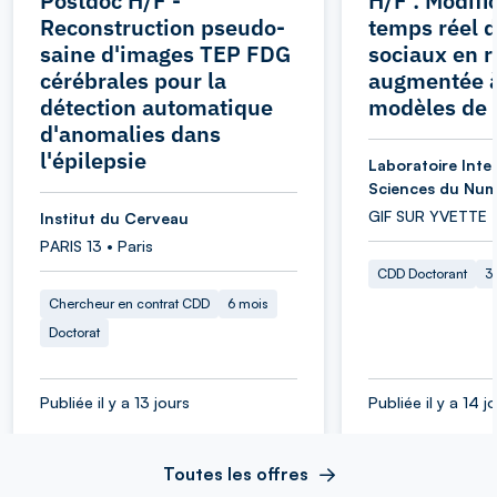
Postdoc H/F -
H/F : Modifi
Reconstruction pseudo-
temps réel 
saine d'images TEP FDG
sociaux en r
cérébrales pour la
augmentée à
détection automatique
modèles de 
d'anomalies dans
l'épilepsie
Laboratoire Inter
Sciences du Num
GIF SUR YVETTE 
Institut du Cerveau
PARIS 13 • Paris
CDD Doctorant
3
Chercheur en contrat CDD
6 mois
Doctorat
Publiée il y a 13 jours
Publiée il y a 14 j
Toutes les offres