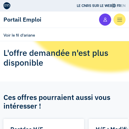
Aller au contenu
LE CNRS SUR LE WEB
FR
EN
Portail Emploi
Men
Voir le fil d'ariane
L'offre demandée n'est plus
disponible
Ces offres pourraient aussi vous
intéresser !