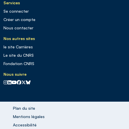
Services
Se connecter
Créer un compte
Nous contacter
Nos autres sites
le site Carrières
Le site du CNRS
Fondation CNRS
Nous suivre
CNRS sur Instagram
CNRS sur Linkedin
CNRS sur Youtube
CNRS sur Facebook
CNRS sur X
CNRS sur Blus sky
Plan du site
Mentions légales
Accessibilité