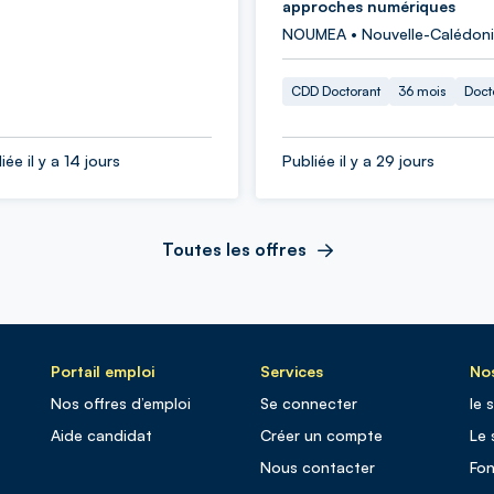
approches numériques
NOUMEA • Nouvelle-Calédon
CDD Doctorant
36 mois
Doct
iée il y a 14 jours
Publiée il y a 29 jours
Toutes les offres
Portail emploi
Services
Nos
Nos offres d’emploi
Se connecter
le 
Aide candidat
Créer un compte
Le 
Nous contacter
Fo