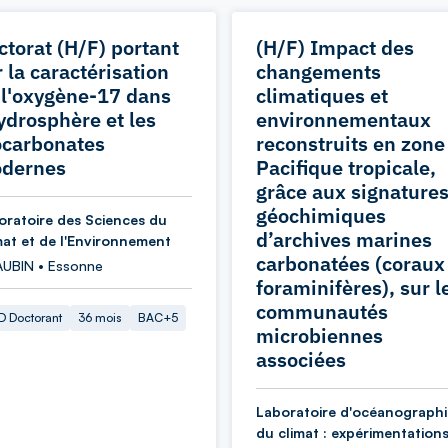
ctorat (H/F) portant
(H/F) Impact des
 la caractérisation
changements
 l'oxygène-17 dans
climatiques et
hydrosphère et les
environnementaux
ocarbonates
reconstruits en zone
dernes
Pacifique tropicale,
grâce aux signature
géochimiques
oratoire des Sciences du
d’archives marines
mat et de l'Environnement
carbonatées (coraux
AUBIN • Essonne
foraminifères), sur l
communautés
 Doctorant
36 mois
BAC+5
microbiennes
associées
Laboratoire d'océanographi
du climat : expérimentations