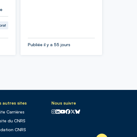
ie
orat
Publiée il y a 55 jours
 autres sites
Nous suivre
CNRS sur Instagram
CNRS sur Linkedin
CNRS sur Youtube
CNRS sur Facebook
CNRS sur X
CNRS sur Blus sky
site Carrières
site du CNRS
ndation CNRS