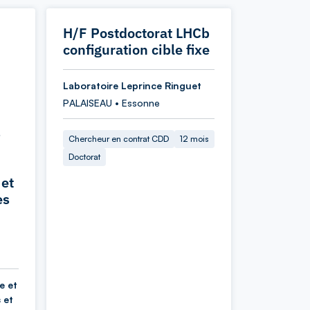
H/F Postdoctorat LHCb
configuration cible fixe
Laboratoire Leprince Ringuet
PALAISEAU • Essonne
s
Chercheur en contrat CDD
12 mois
Doctorat
 et
es
e et
 et