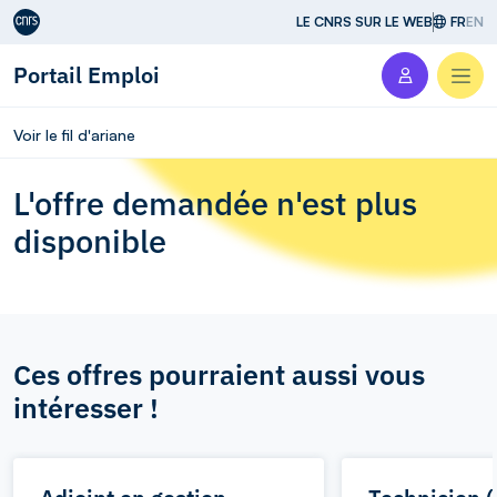
Aller au contenu
LE CNRS SUR LE WEB
FR
EN
Portail Emploi
Men
Voir le fil d'ariane
L'offre demandée n'est plus
disponible
Ces offres pourraient aussi vous
intéresser !