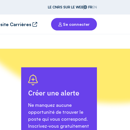
LE CNRS SUR LE WEB
FR
EN
 site Carrières
Se connecter
Créer une alerte
Ne manquez aucune
opportunité de trouver le
poste qui vous correspond.
Inscrivez-vous gratuitement