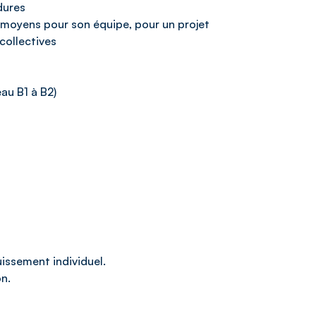
dures
en moyens pour son équipe, pour un projet
collectives
au B1 à B2)
uissement individuel.
on.