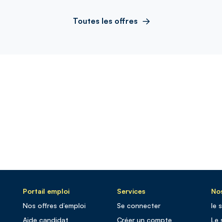
Toutes les offres
Portail emploi
Services
Nos
Nos offres d’emploi
Se connecter
le 
Aide candidat
Créer un compte
Le 