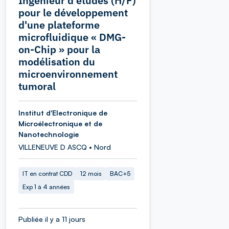
Ingénieur d'études (H/F)
pour le développement
d'une plateforme
microfluidique « DMG-
on-Chip » pour la
modélisation du
microenvironnement
tumoral
Institut d'Electronique de
Microélectronique et de
Nanotechnologie
VILLENEUVE D ASCQ • Nord
IT en contrat CDD
12 mois
BAC+5
Exp 1 à 4 années
Publiée il y a 11 jours