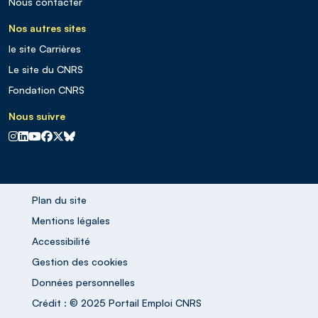
Nous contacter
Nos autres sites
le site Carrières
Le site du CNRS
Fondation CNRS
Nous suivre
CNRS sur Instagram
CNRS sur Linkedin
CNRS sur Youtube
CNRS sur Facebook
CNRS sur X
CNRS sur Blus sky
Plan du site
Mentions légales
Accessibilité
Gestion des cookies
Données personnelles
Crédit : © 2025 Portail Emploi CNRS