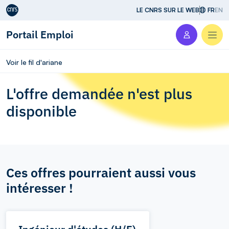
Aller au contenu
LE CNRS SUR LE WEB
FR
EN
Portail Emploi
Men
Voir le fil d'ariane
L'offre demandée n'est plus
disponible
Ces offres pourraient aussi vous
intéresser !