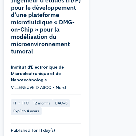
Ingénieur d'études (H/F)
pour le développement
d'une plateforme
microfluidique « DMG-
on-Chip » pour la
modélisation du
microenvironnement
tumoral
Institut d'Electronique de
Microélectronique et de
Nanotechnologie
VILLENEUVE D ASCQ • Nord
IT in FTC
12 months
BAC+5
Exp 1 to 4 years
Published for 11 day(s)