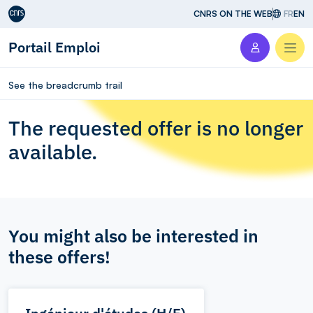
Aller au contenu
CNRS ON THE WEB
FR
EN
Portail Emploi
Men
See the breadcrumb trail
The requested offer is no longer
available.
You might also be interested in
these offers!