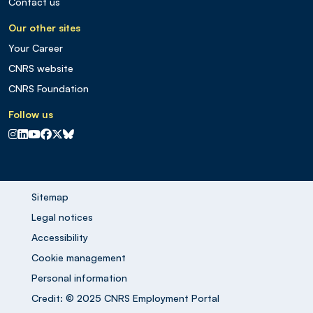
Contact us
Our other sites
Your Career
CNRS website
CNRS Foundation
Follow us
CNRS sur Instagram
CNRS sur Linkedin
CNRS sur Youtube
CNRS sur Facebook
CNRS sur X
CNRS sur Blus sky
Sitemap
Legal notices
Accessibility
Cookie management
Personal information
Credit: © 2025 CNRS Employment Portal