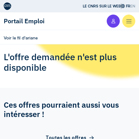
Aller au contenu
LE CNRS SUR LE WEB
FR
EN
Portail Emploi
Men
Voir le fil d'ariane
L'offre demandée n'est plus
disponible
Ces offres pourraient aussi vous
intéresser !
Toutes les offres