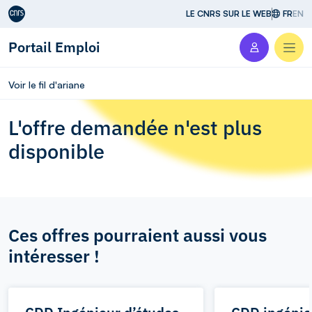
Aller au contenu
LE CNRS SUR LE WEB
FR
EN
Portail Emploi
Men
Voir le fil d'ariane
L'offre demandée n'est plus
disponible
Ces offres pourraient aussi vous
intéresser !