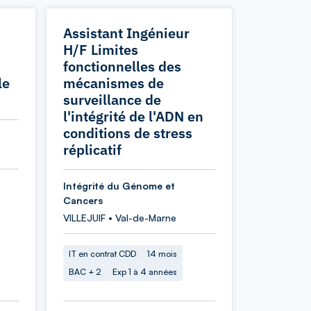
Assistant Ingénieur
H/F Limites
fonctionnelles des
le
mécanismes de
surveillance de
l'intégrité de l'ADN en
conditions de stress
réplicatif
Intégrité du Génome et
Cancers
VILLEJUIF • Val-de-Marne
IT en contrat CDD
14 mois
BAC + 2
Exp 1 à 4 années