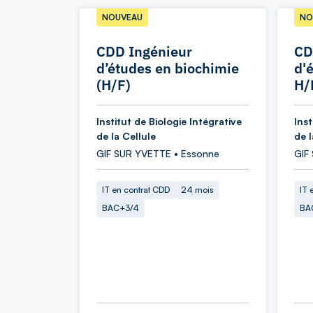
NOUVEAU
NO
CDD Ingénieur
CD
d’études en biochimie
d'
(H/F)
H/
Institut de Biologie Intégrative
Inst
de la Cellule
de l
GIF SUR YVETTE • Essonne
GIF
IT en contrat CDD
24 mois
IT 
BAC+3/4
BA