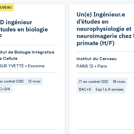
UVEAU
Un(e) Ingénieur.e
d’études en
D ingénieur
neurophysiologie et
études en biologie
neuroimagerie chez 
F
primate (H/F)
itut de Biologie Intégrative
a Cellule
Institut du Cerveau
 SUR YVETTE • Essonne
PARIS 13 • Paris
en contrat CDD
12 mois
IT en contrat CDD
18 mois
C+3/4
BAC+5
Exp 1 à 4 années