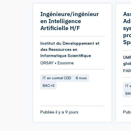
Ingénieure/ingénieur
As
en Intelligence
Ad
Artificielle H/F
sy
pr
Sp
Institut du Développement et
des Ressources en
Informatique Scientifique
UMR
ORSAY • Essonne
glo
PARI
IT en contrat CDD
8 mois
BAC+5
IT 
BA
Publiée il y a 9 jours
Publ