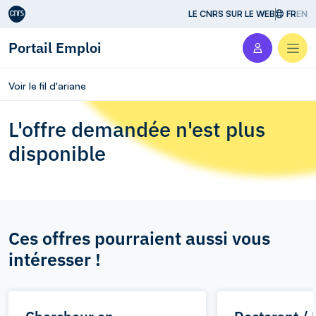
Aller au contenu
LE CNRS SUR LE WEB
FR
EN
Portail Emploi
Men
Voir le fil d'ariane
L'offre demandée n'est plus
disponible
Ces offres pourraient aussi vous
intéresser !