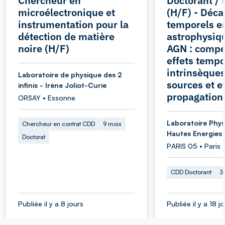
Chercheur en
Doctorant / 
microélectronique et
(H/F) - Déca
instrumentation pour la
temporels e
détection de matière
astrophysiqu
noire (H/F)
AGN : compét
effets tempo
intrinsèque
Laboratoire de physique des 2
sources et e
infinis - Irène Joliot-Curie
propagation
ORSAY • Essonne
Laboratoire Phys
Chercheur en contrat CDD
9 mois
Hautes Energies
Doctorat
PARIS 05 • Paris
CDD Doctorant
3
Publiée il y a 8 jours
Publiée il y a 18 j