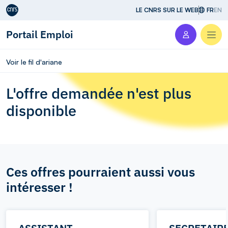
Aller au contenu
LE CNRS SUR LE WEB
FR
EN
Portail Emploi
Men
Voir le fil d'ariane
L'offre demandée n'est plus
disponible
Ces offres pourraient aussi vous
intéresser !