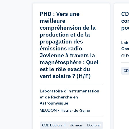
PHD : Vers une
CD
meilleure
co
compréhension de la
pou
production et de la
propagation des
Lab
émissions radio
Obs
Jovienne à travers la
GUY
magnétosphère : Quel
est le rôle exact du
CDD
vent solaire ? (H/F)
Laboratoire d'Instrumentation
et de Recherche en
Astrophysique
MEUDON • Hauts-de-Seine
CDD Doctorant
36 mois
Doctorat