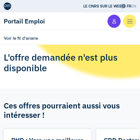
Aller au contenu
LE CNRS SUR LE WEB
FR
EN
Portail Emploi
Men
Voir le fil d'ariane
L'offre demandée n'est plus
disponible
Ces offres pourraient aussi vous
intéresser !