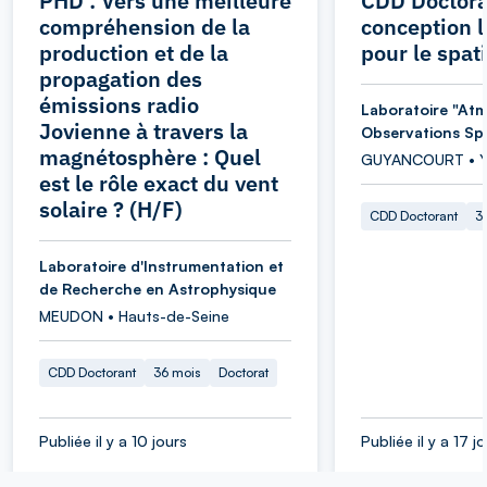
PHD : Vers une meilleure
CDD Doctora
compréhension de la
conception l
production et de la
pour le spati
propagation des
émissions radio
Laboratoire "At
Jovienne à travers la
Observations Spa
magnétosphère : Quel
GUYANCOURT • Yv
est le rôle exact du vent
solaire ? (H/F)
CDD Doctorant
3
Laboratoire d'Instrumentation et
de Recherche en Astrophysique
MEUDON • Hauts-de-Seine
CDD Doctorant
36 mois
Doctorat
Publiée il y a 10 jours
Publiée il y a 17 j