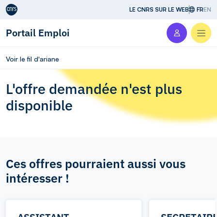
Aller au contenu
LE CNRS SUR LE WEB
FR
EN
Portail Emploi
Men
Voir le fil d'ariane
L'offre demandée n'est plus
disponible
Ces offres pourraient aussi vous
intéresser !