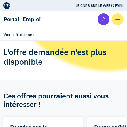
Aller au contenu
LE CNRS SUR LE WEB
FR
EN
Portail Emploi
Men
Voir le fil d'ariane
L'offre demandée n'est plus
disponible
Ces offres pourraient aussi vous
intéresser !