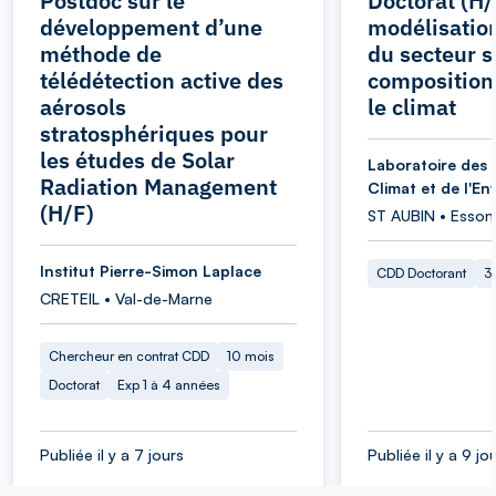
Postdoc sur le
Doctorat (H/
développement d’une
modélisation
méthode de
du secteur sp
télédétection active des
composition
aérosols
le climat
stratosphériques pour
les études de Solar
Laboratoire des 
Radiation Management
Climat et de l'E
(H/F)
ST AUBIN • Esson
Institut Pierre-Simon Laplace
CDD Doctorant
3
CRETEIL • Val-de-Marne
Chercheur en contrat CDD
10 mois
Doctorat
Exp 1 à 4 années
Publiée il y a 7 jours
Publiée il y a 9 jo