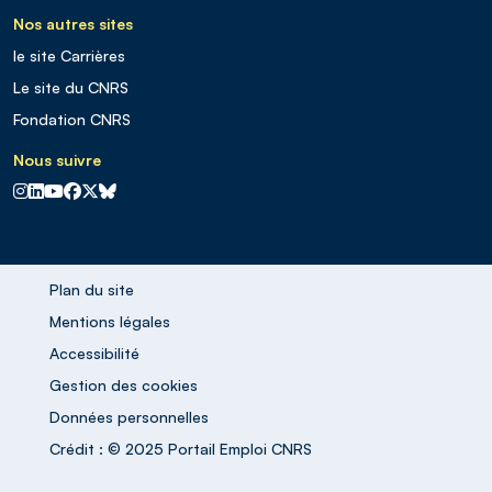
Nos autres sites
le site Carrières
Le site du CNRS
Fondation CNRS
Nous suivre
CNRS sur Instagram
CNRS sur Linkedin
CNRS sur Youtube
CNRS sur Facebook
CNRS sur X
CNRS sur Blus sky
Plan du site
Mentions légales
Accessibilité
Gestion des cookies
Données personnelles
Crédit : © 2025 Portail Emploi CNRS