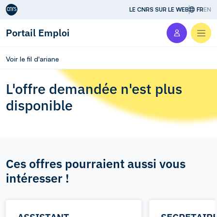
Aller au contenu
LE CNRS SUR LE WEB
FR
EN
Portail Emploi
Men
Voir le fil d'ariane
L'offre demandée n'est plus
disponible
Ces offres pourraient aussi vous
intéresser !