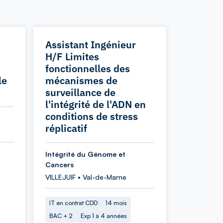
Assistant Ingénieur
H/F Limites
fonctionnelles des
le
mécanismes de
surveillance de
l'intégrité de l'ADN en
conditions de stress
réplicatif
Intégrité du Génome et
Cancers
VILLEJUIF • Val-de-Marne
IT en contrat CDD
14 mois
BAC + 2
Exp 1 à 4 années