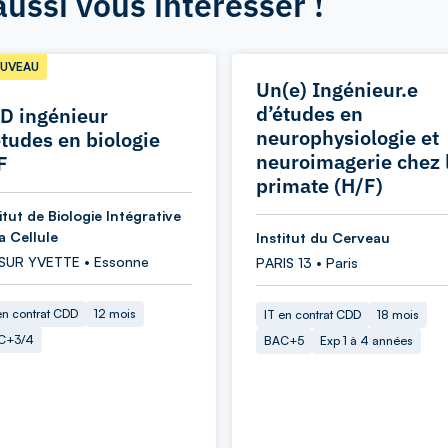
aussi vous intéresser !
UVEAU
Un(e) Ingénieur.e
d’études en
D ingénieur
neurophysiologie et
études en biologie
neuroimagerie chez 
F
primate (H/F)
itut de Biologie Intégrative
a Cellule
Institut du Cerveau
 SUR YVETTE • Essonne
PARIS 13 • Paris
en contrat CDD
12 mois
IT en contrat CDD
18 mois
C+3/4
BAC+5
Exp 1 à 4 années