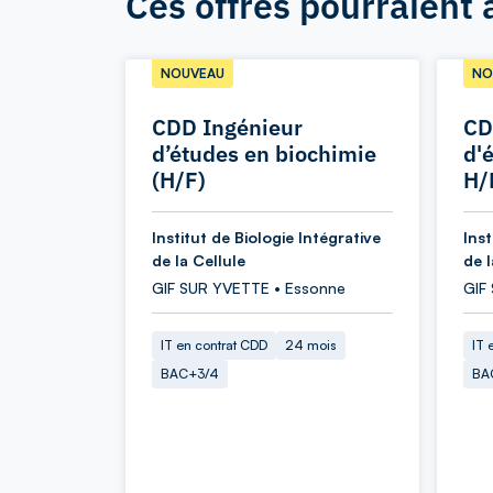
Ces offres pourraient 
NOUVEAU
NO
CDD Ingénieur
CD
d’études en biochimie
d'
(H/F)
H/
Institut de Biologie Intégrative
Inst
de la Cellule
de l
GIF SUR YVETTE • Essonne
GIF
IT en contrat CDD
24 mois
IT 
BAC+3/4
BA