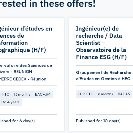
rested in these offers!
génieur d’études en
Ingénieur(e) de
iences de
recherche / Data
information
Scientist –
ographique (H/F)
Observatoire de la
Finance ESG (H/F)
ervatoire des Sciences de
nivers - REUNION
Groupement de Recherche 
d'Etudes en Gestion à HEC
PIERRE CEDEX • Réunion
IT in FTC
6 months
BAC+5
in FTC
13 months
BAC+3/4
 1 to 4 years
ished for 6 day(s)
Published for 10 day(s)