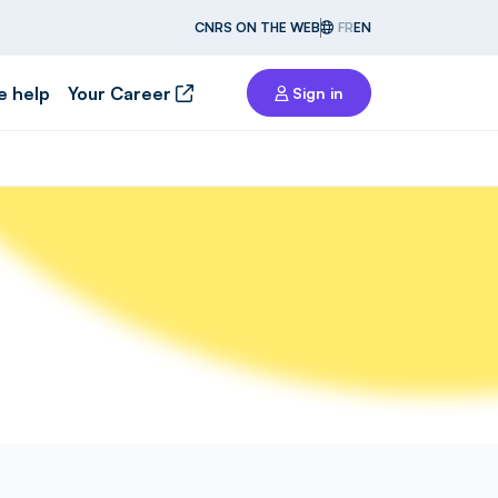
CNRS ON THE WEB
FR
EN
e help
Your Career
Sign in