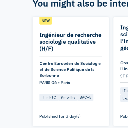
You might also be inte
NEW
In
sc
Ingénieur de recherche
l’
sociologie qualitative
gé
(H/F)
Obs
Centre Européen de Sociologie
l'U
et de Science Politique de la
Sorbonne
ST 
PARIS 06 • Paris
IT 
IT in FTC
9 months
BAC+5
Exp
Published for 3 day(s)
Publ