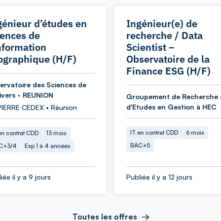
génieur d’études en
Ingénieur(e) de
iences de
recherche / Data
information
Scientist –
ographique (H/F)
Observatoire de la
Finance ESG (H/F)
ervatoire des Sciences de
nivers - REUNION
Groupement de Recherche 
d'Etudes en Gestion à HEC
PIERRE CEDEX • Réunion
IT en contrat CDD
6 mois
en contrat CDD
13 mois
BAC+5
C+3/4
Exp 1 à 4 années
iée il y a 9 jours
Publiée il y a 12 jours
Toutes les offres