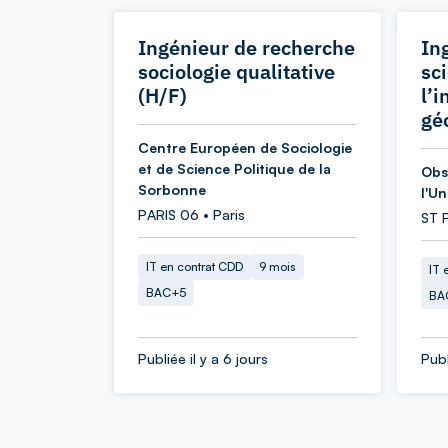
Ingénieur de recherche
In
sociologie qualitative
sc
(H/F)
l’
gé
Centre Européen de Sociologie
et de Science Politique de la
Obs
Sorbonne
l'U
PARIS 06 • Paris
ST 
IT en contrat CDD
9 mois
IT 
BAC+5
BA
Publiée il y a 6 jours
Publ