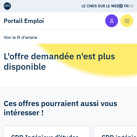
Aller au contenu
LE CNRS SUR LE WEB
FR
EN
Portail Emploi
Men
Voir le fil d'ariane
L'offre demandée n'est plus
disponible
Ces offres pourraient aussi vous
intéresser !