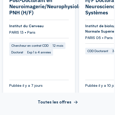
Post-Doctorant en
H/F Doctora
Neuroimagerie/Neurophysiologie
Neuroscienc
PNH (H/F)
Systèmes
Institut du Cerveau
Institut de biolog
Normale Supérie
PARIS 13 • Paris
PARIS 05 • Paris
Chercheur en contrat CDD
12 mois
CDD Doctorant
3
Doctorat
Exp 1 à 4 années
Publiée il y a 7 jours
Publiée il y a 10 j
Toutes les offres