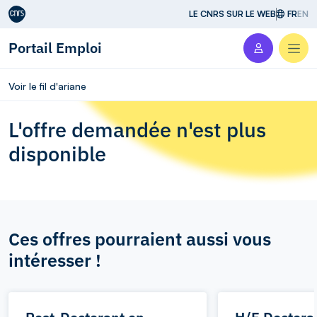
Aller au contenu
LE CNRS SUR LE WEB
FR
EN
Portail Emploi
Men
Voir le fil d'ariane
L'offre demandée n'est plus
disponible
Ces offres pourraient aussi vous
intéresser !