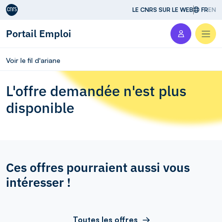
Aller au contenu
LE CNRS SUR LE WEB
FR
EN
Portail Emploi
Men
Voir le fil d'ariane
L'offre demandée n'est plus
disponible
Ces offres pourraient aussi vous
intéresser !
Toutes les offres