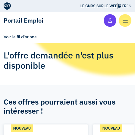
Aller au contenu
LE CNRS SUR LE WEB
FR
EN
Portail Emploi
Men
Voir le fil d'ariane
L'offre demandée n'est plus
disponible
Ces offres pourraient aussi vous
intéresser !
NOUVEAU
NOUVEAU