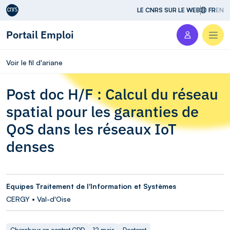
Aller au contenu
LE CNRS SUR LE WEB
FR
EN
Portail Emploi
Men
Voir le fil d'ariane
Post doc H/F : Calcul du réseau
spatial pour les garanties de
QoS dans les réseaux IoT
denses
Equipes Traitement de l'Information et Systèmes
CERGY • Val-d'Oise
Chercheur en contrat CDD
12 mois
Doctorat