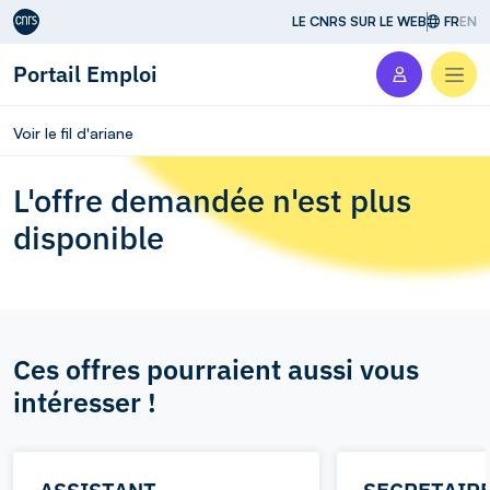
Aller au contenu
LE CNRS SUR LE WEB
FR
EN
Portail Emploi
Men
Voir le fil d'ariane
L'offre demandée n'est plus
disponible
Ces offres pourraient aussi vous
intéresser !